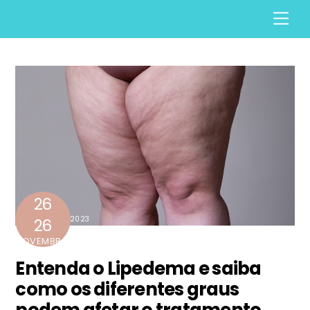
Skip
Men
to
content
26
2023
26
NOVEMBRO
Entenda o Lipedema e saiba
como os diferentes graus