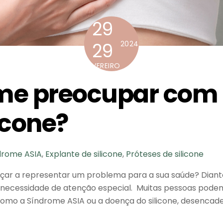
29
29
2024
FEVEREIRO
me preocupar com
icone?
ndrome ASIA
,
Explante de silicone
,
Próteses de silicone
çar a representar um problema para a sua saúde? Diant
a necessidade de atenção especial. Muitas pessoas pod
 como a Síndrome ASIA ou a doença do silicone, desenca