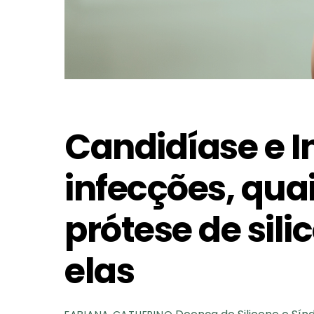
Candidíase e I
infecções, qua
prótese de sil
elas