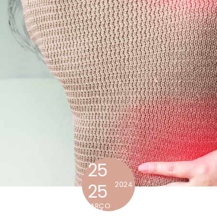
25
25
2024
MARÇO