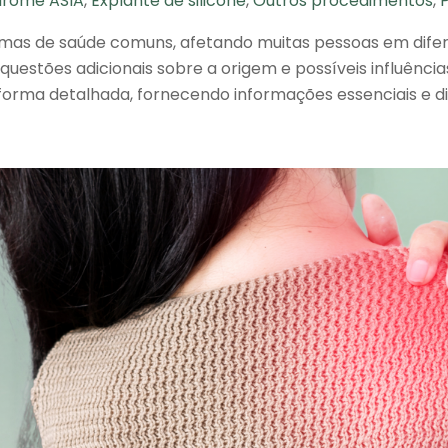
ndrome ASIA
,
Explante de silicone
,
Outros procedimentos
,
emas de saúde comuns, afetando muitas pessoas em difere
uestões adicionais sobre a origem e possíveis influência
forma detalhada, fornecendo informações essenciais e di