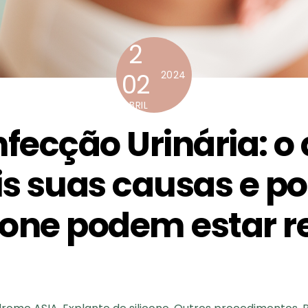
2
02
2024
ABRIL
nfecção Urinária: o
is suas causas e po
icone podem estar 