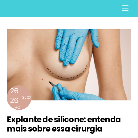
Skip
Men
to
content
26
2023
26
JULHO
Explante de silicone: entenda
mais sobre essa cirurgia